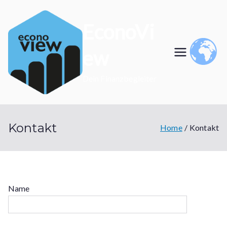
Skip
to
EconoVi
content
ew
Dein Finanzbegleiter
Kontakt
Home
Kontakt
Name