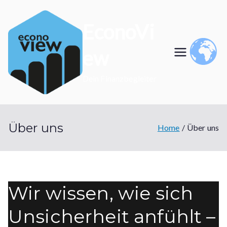
Skip
to
EconoVi
content
ew
Dein Finanzbegleiter
Über uns
Home
Über uns
Wir wissen, wie sich
Unsicherheit anfühlt –