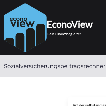
Skip
to
content
EconoView
Dein Finanzbegleiter
Sozialversicherungsbeitragsrechner
Art der selbständige