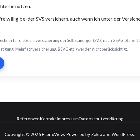
hte sie nutzen.
reiwillig bei der SVS versichern, auch wenn ich unter der Versic
echner für die Sozialversicherung der Selbständigen (SVS) nach GSVG, Stand 2
igung, Mehrfachversicherung, BSVG etc.) werden nicht berücksichtigt.
Referenzen
Kontakt
Impressum
Datenschutzerklärung
Copyright © 2026
EconoView
. Powered by
Zakra
and
WordPress
.